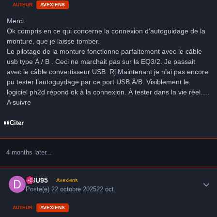
AUTEUR
AVEXIENS
Merci.
Ok compris en ce qui concerne la connexion d’autoguidage de la
monture, que je laisse tomber.
Le pilotage de la monture fonctionne parfaitement avec le câble
usb type À / B . Ceci ne marchait pas sur la EQ3/2. Je passait
avec le câble convertisseur USB Rj Maintenant je n’ai pas encore
pu tester l’autoguydage par ce port USB À/B. Visiblement le
logiciel ph2d répond ok à la connexion. À tester dans la vie réel….
A suivre
Citer
4 months later...
Author stats
DBU95
Avexiens
Posté(e)
22 octobre 2025
22 oct.
AUTEUR
AVEXIENS