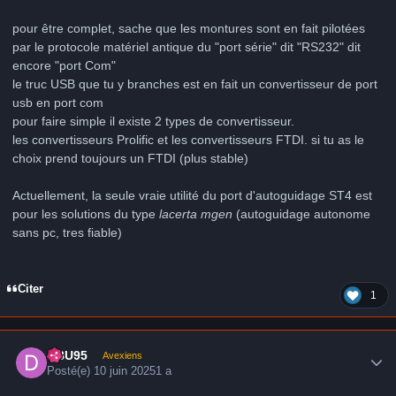
pour être complet, sache que les montures sont en fait pilotées
par le protocole matériel antique du "port série" dit "RS232" dit
encore "port Com"
le truc USB que tu y branches est en fait un convertisseur de port
usb en port com
pour faire simple il existe 2 types de convertisseur.
les convertisseurs Prolific et les convertisseurs FTDI. si tu as le
choix prend toujours un FTDI (plus stable)
Actuellement, la seule vraie utilité du port d'autoguidage ST4 est
pour les solutions du type
lacerta mgen
(autoguidage autonome
sans pc, tres fiable)
Citer
1
Author stats
DBU95
Avexiens
Posté(e)
10 juin 2025
1 a