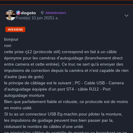
Author stats
frédogoto
Administrators
Posté(e)
10 juin 2025
1 a
AVEXIENS
bonjour
non
cette prise rj12 (protocole st4) correspond en fait à un câble
éponyme pour les caméras d'autoguidage (branchement direct
entre camera et cette entrée). Ce truc ne sert qu'à envoyer des
impulsions de correction depuis la caméra et n'est capable de rien
d'autre (pas de goto)
le principe de câblage est le suivant ; PC - Cable USB - Camera
d'autoguidage équipée d'un port ST4 - câble RJ12 - Port
autoguidage monture
Bien que parfaitement fiable et robuste, ce protocole est de moins
en moins usité.
SI tu as un connecteur USB Eq-machin pour piloter la monture,
les impulsions de guidage peuvent tres bien passer par la,
réduisant le nombre de câbles d'une unité.
en général les câbles de contrôle de monture se branchent en en