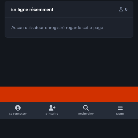
En ligne récemment
0
Aucun utilisateur enregistré regarde cette page.
Light Mode
Dark Mode
System Preference
f
a
Se connecter
S’inscrire
Rechercher
Menu
Nous contacter
Cookies
c
Tout droits réservés Avex 2026 // © Avex 2026
e
Powered by
Invision Community
b