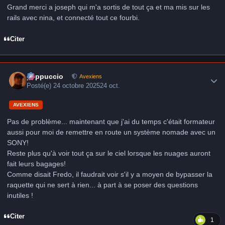
Grand merci a joseph qui m'a sortis de tout ça et ma mis sur les
rails avec nina, et connecté tout ce fourbi.
Citer
Author stats
peppuccio
Avexiens
Posté(e)
24 octobre 2025
24 oct.
AVEXIENS
Pas de problème... maintenant que j'ai du temps c'était formateur
aussi pour moi de remettre en route un système nomade avec un
SONY!
Reste plus qu'à voir tout ça sur le ciel lorsque les nuages auront
fait leurs bagages!
Comme disait Fredo, il faudrait voir s'il y a moyen de bypasser la
raquette qui ne sert à rien... à part à se poser des questions
inutiles !
Citer
1