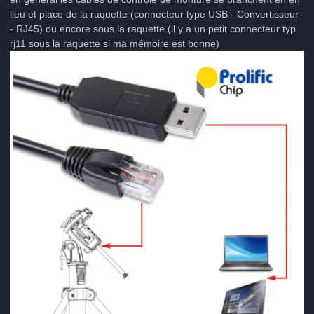
lieu et place de la raquette (connecteur type USB - Convertisseur
- RJ45) ou encore sous la raquette (il y a un petit connecteur typ
rj11 sous la raquette si ma mémoire est bonne)