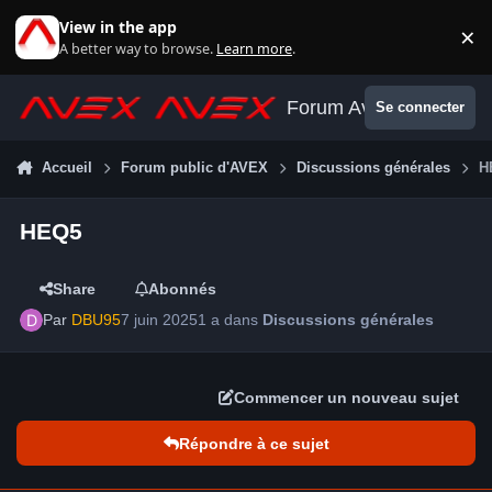
Aller au contenu
View in the app
×
Di
A better way to browse.
Learn more
.
Forum Avex
Se connecter
Accueil
Forum public d'AVEX
Discussions générales
H
HEQ5
Share
Abonnés
Par
DBU95
7 juin 2025
1 a
dans
Discussions générales
Commencer un nouveau sujet
Répondre à ce sujet