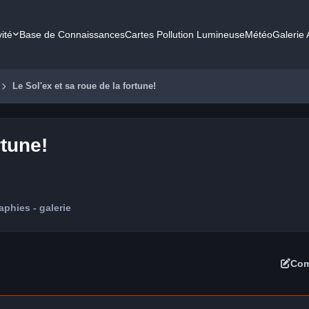
vité
Base de Connaissances
Cartes Pollution Lumineuse
Météo
Galerie
Le Sol'ex et sa roue de la fortune!
rtune!
phies - galerie
Com