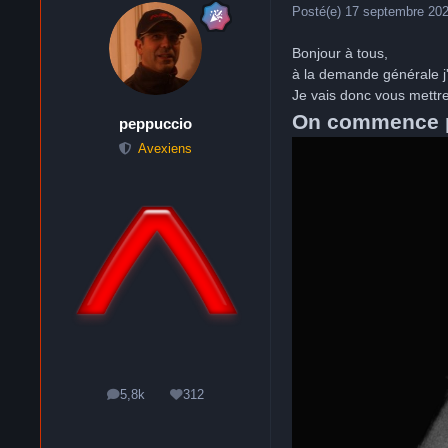
Posté(e)
17 septembre 20
Bonjour à tous,
à la demande générale j'a
Je vais donc vous mettre 
On commence pa
peppuccio
Avexiens
5,8k
312
messages
Réputation