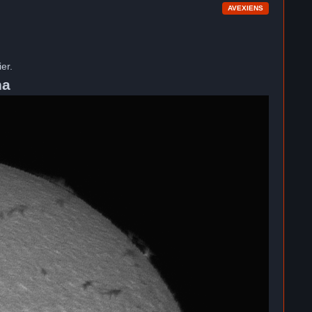
AVEXIENS
er.
ha