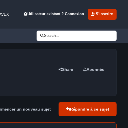
 AVEX
Utilisateur existant ? Connexion
S’inscrire
Search...
Share
Abonnés
mencer un nouveau sujet
Répondre à ce sujet