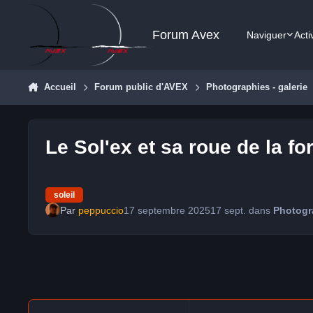
Aller au contenu
Forum Avex
Naviguer
Acti
Accueil
Forum public d'AVEX
Photographies - galerie
Le Sol'ex et sa roue de la fo
soleil
Par
peppuccio
17 septembre 2025
17 sept.
dans
Photogra