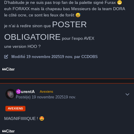
D'habitude je ne suis pas trop fan de la palette signé Furax
😁
euh FORAXX mais là chapeau bas Messieurs de la team DORA
le côté ocre, ce sont les feux de forêt
😅
POSTER
je n'ai à redire sinon que
OBLIGATOIRE
pour l'expo AVEX
une version HOO ?
Modifié
19 novembre 2025
19 nov.
par CCDOBS
Citer
Author stats
LaurentA
Avexiens
Posté(e)
19 novembre 2025
19 nov.
AVEXIENS
MAGNIFIIIIIQUE !
🤩
Citer