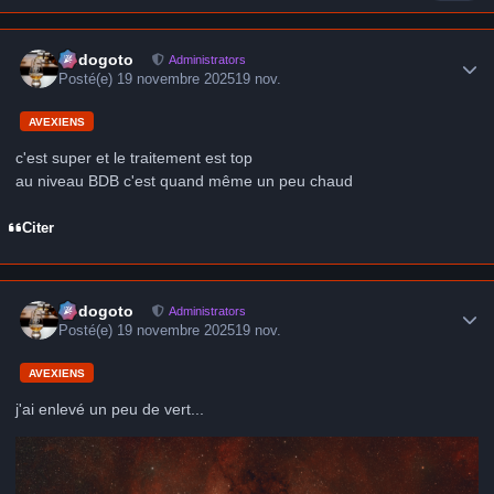
Author stats
frédogoto
Administrators
Posté(e)
19 novembre 2025
19 nov.
AVEXIENS
c'est super et le traitement est top
au niveau BDB c'est quand même un peu chaud
Citer
Author stats
frédogoto
Administrators
Posté(e)
19 novembre 2025
19 nov.
AVEXIENS
j'ai enlevé un peu de vert...