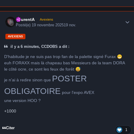
Author stats
LaurentA
Avexiens
Posté(e)
19 novembre 2025
19 nov.
AVEXIENS
il y a 6 minutes, CCDOBS a dit :
D'habitude je ne suis pas trop fan de la palette signé Furax
😁
euh FORAXX mais là chapeau bas Messieurs de la team DORA
le côté ocre, ce sont les feux de forêt
😅
POSTER
je n'ai à redire sinon que
OBLIGATOIRE
pour l'expo AVEX
une version HOO ?
+1000
Citer
1