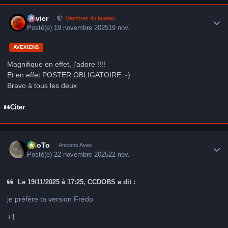
Author stats
Xavier
Membres du bureau
Posté(e)
19 novembre 2025
19 nov.
AVEXIENS
Magnifique en effet, j'adore !!!!
Et en effet POSTER OBLIGATOIRE :-)
Bravo à tous les deux
Citer
Author stats
FHoTo
Anciens Avex
Posté(e)
22 novembre 2025
22 nov.
Le 19/11/2025 à 17:25, CCDOBS a dit :
je préfère ta version Frédo
+1