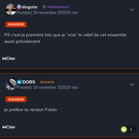
Author stats
frédogoto
Administrators
Posté(e)
19 novembre 2025
19 nov.
AVEXIENS
PS c'est la première fois que je "vois" le relief de cet ensemble
aussi précisément
Citer
Author stats
CCDOBS
Avexiens
Posté(e)
19 novembre 2025
19 nov.
AVEXIENS
je préfère ta version Frédo
Citer
1