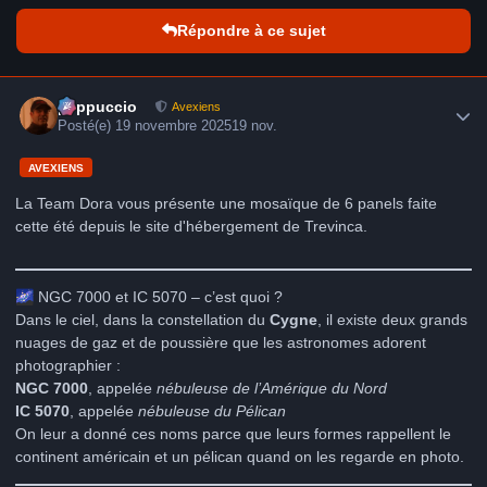
Répondre à ce sujet
Author stats
peppuccio
Avexiens
Posté(e)
19 novembre 2025
19 nov.
AVEXIENS
La Team Dora vous présente une mosaïque de 6 panels faite
cette été depuis le site d'hébergement de Trevinca.
🌌
NGC 7000 et IC 5070 – c’est quoi ?
Dans le ciel, dans la constellation du
Cygne
, il existe deux grands
nuages de gaz et de poussière que les astronomes adorent
photographier :
NGC 7000
, appelée
nébuleuse de l’Amérique du Nord
IC 5070
, appelée
nébuleuse du Pélican
On leur a donné ces noms parce que leurs formes rappellent le
continent américain et un pélican quand on les regarde en photo.