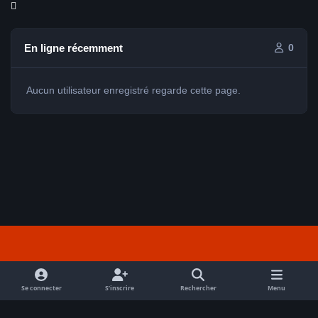
En ligne récemment
0
Aucun utilisateur enregistré regarde cette page.
Light Mode
Dark Mode
System Preference
f
a
Se connecter
S’inscrire
Rechercher
Menu
Nous contacter
Cookies
c
Tout droits réservés Avex 2026 // © Avex 2026