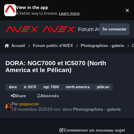
Aller au contenu
View in the app
×
Di
A better way to browse.
Learn more
.
Forum Avex
Se connecter
Accueil
Forum public d'AVEX
Photographies - galerie
D
DORA: NGC7000 et IC5070 (North
America et le Pélican)
dora
ic 5070
ngc 7000
north america
pélican
Share
Abonnés
Par
peppuccio
19 novembre 2025
19 nov.
dans
Photographies - galerie
Commencer un nouveau sujet