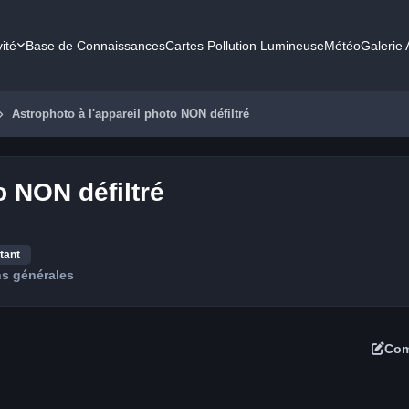
vité
Base de Connaissances
Cartes Pollution Lumineuse
Météo
Galerie
Astrophoto à l'appareil photo NON défiltré
o NON défiltré
tant
s générales
Com