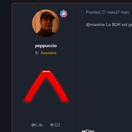
Posté(e)
27 mars
27 mars
@maxime La BDR est génér
peppuccio
Avexiens
5,8k
312
messages
Réputation
Citer