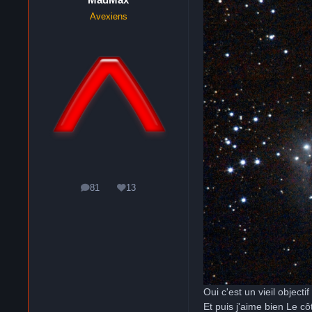
Avexiens
81
13
messages
Réputation
Oui c'est un vieil object
Et puis j'aime bien Le côt