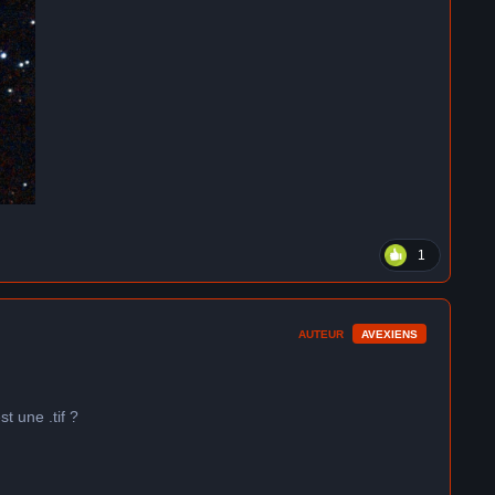
1
AUTEUR
AVEXIENS
 une .tif ?