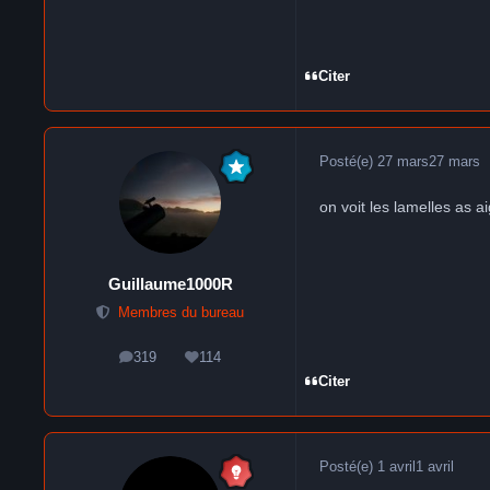
Citer
Posté(e)
27 mars
27 mars
on voit les lamelles as a
Guillaume1000R
Membres du bureau
319
114
messages
Réputation
Citer
Posté(e)
1 avril
1 avril