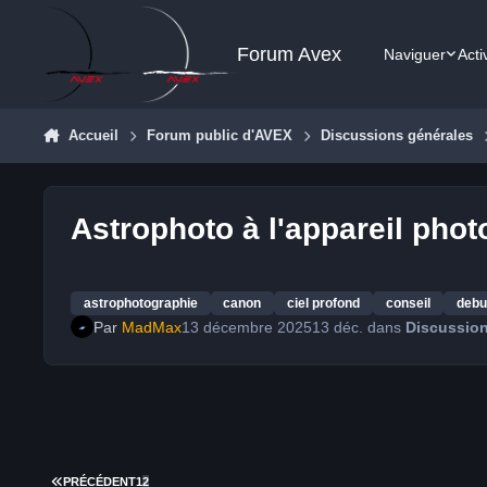
Aller au contenu
Forum Avex
Naviguer
Acti
Accueil
Forum public d'AVEX
Discussions générales
Astrophoto à l'appareil phot
astrophotographie
canon
ciel profond
conseil
debu
Par
MadMax
13 décembre 2025
13 déc.
dans
Discussion
PREMIÈRE PAGE
PRÉCÉDENT
1
2