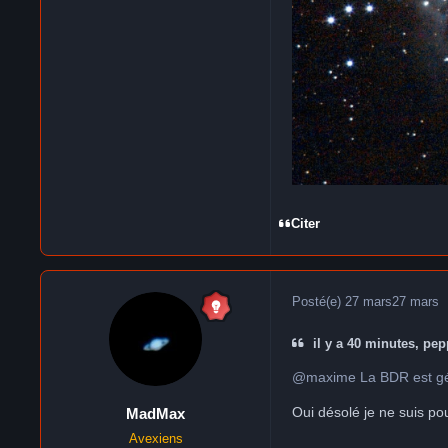
Citer
Posté(e)
27 mars
27 mars
il y a 40 minutes, pep
@maxime La BDR est génér
Oui désolé je ne suis po
MadMax
Avexiens