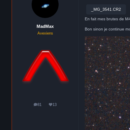
_MG_3541.CR2
En fait mes brutes de M4
MadMax
Bon sinon je continue mo
Avexiens
81
13
messages
Réputation