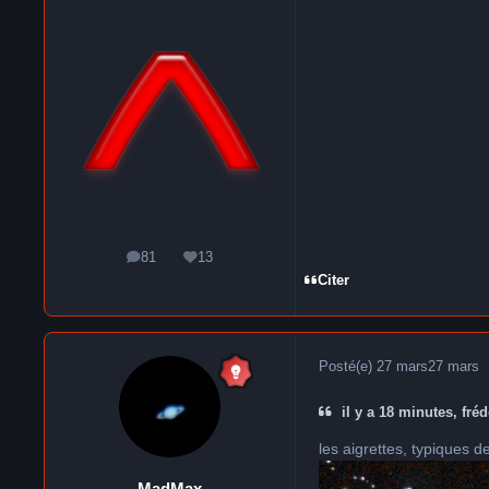
81
13
messages
Réputation
Citer
Posté(e)
27 mars
27 mars
il y a 18 minutes, fréd
les aigrettes, typiques d
MadMax