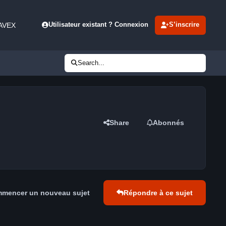
 AVEX
Utilisateur existant ? Connexion
S’inscrire
Search...
Share
Abonnés
mencer un nouveau sujet
Répondre à ce sujet