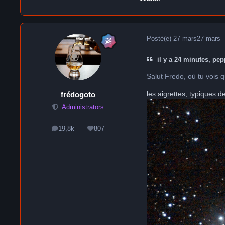
Posté(e)
27 mars
27 mars
il y a 24 minutes, pep
Salut Fredo, où tu vois 
les aigrettes, typiques d
frédogoto
Administrators
19,8k
807
messages
Réputation