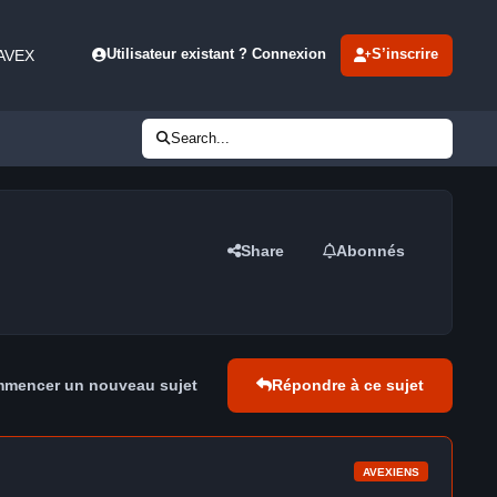
 AVEX
Utilisateur existant ? Connexion
S’inscrire
Search...
e
Share
Abonnés
mencer un nouveau sujet
Répondre à ce sujet
AVEXIENS