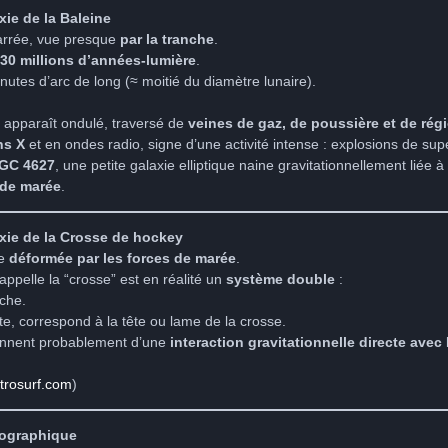
ie de la Baleine
barrée, vue presque
par la tranche
.
 30 millions d’années-lumière
.
nutes d’arc de long (≈ moitié du diamètre lunaire).
e apparaît ondulé, traversé de
veines de gaz, de poussière et de rég
ns X
et en ondes radio, signe d’une activité intense : explosions de su
GC 4627
, une petite galaxie elliptique naine gravitationnellement liée à
 de marée
.
xie de la Crosse de hockey
re
déformée par les forces de marée
.
appelle la “crosse” est en réalité un
système double
:
che.
e, correspond à la tête ou lame de la crosse.
ennent probablement d’une
interaction gravitationnelle directe ave
trosurf.com
)
ographique