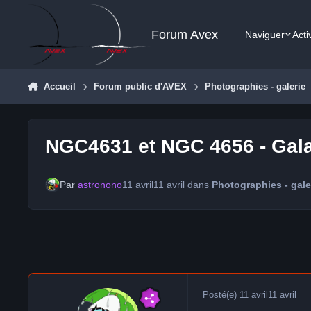
Aller au contenu
Forum Avex
Naviguer
Acti
Accueil
Forum public d'AVEX
Photographies - galerie
NGC4631 et NGC 4656 - Galax
Par
astronono
11 avril
11 avril
dans
Photographies - gale
Posté(e)
11 avril
11 avril