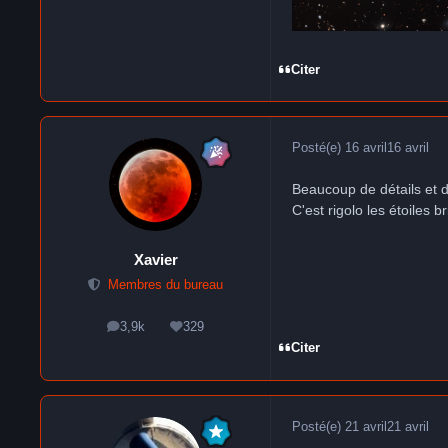
Citer
Posté(e)
16 avril
16 avril
Beaucoup de détails et d
C'est rigolo les étoiles b
Xavier
Membres du bureau
3,9k
329
messages
Réputation
Citer
Posté(e)
21 avril
21 avril