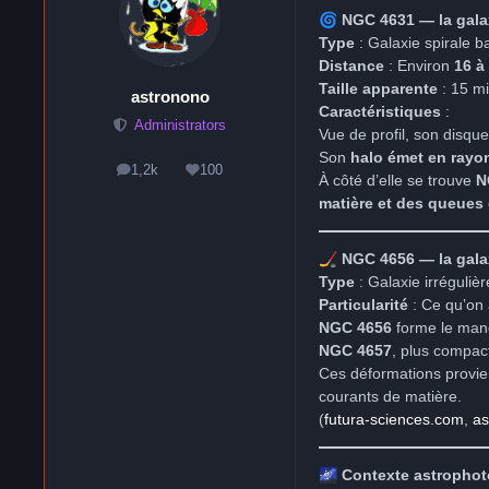
🌀
NGC 4631 — la galax
Type
: Galaxie spirale 
Distance
: Environ
16 à
Taille apparente
: 15 mi
astronono
Caractéristiques
:
Administrators
Vue de profil, son disqu
Son
halo émet en rayo
1,2k
100
messages
Réputation
À côté d’elle se trouve
N
matière et des queues
🏒
NGC 4656 — la gala
Type
: Galaxie irréguliè
Particularité
: Ce qu’on 
NGC 4656
forme le man
NGC 4657
, plus compact
Ces déformations provi
courants de matière.
(
futura-sciences.com
,
as
🌌
Contexte astrophot