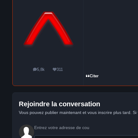
5,8k
311
messages
Réputation
Citer
Rejoindre la conversation
Vous pouvez publier maintenant et vous inscrire plus tard. S