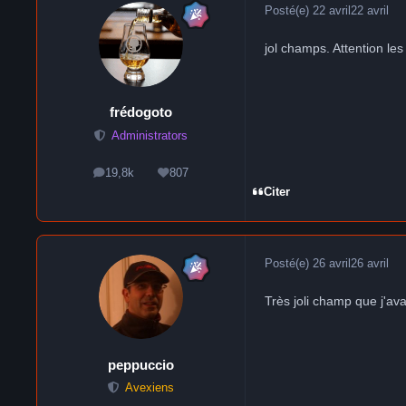
Posté(e)
22 avril
22 avril
jol champs. Attention les
frédogoto
Administrators
19,8k
807
messages
Réputation
Citer
Posté(e)
26 avril
26 avril
Très joli champ que j'av
peppuccio
Avexiens