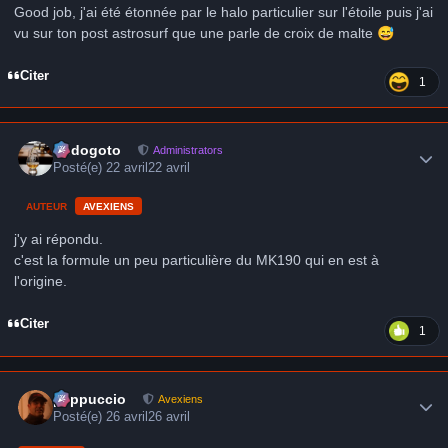
Good job, j'ai été étonnée par le halo particulier sur l'étoile puis j'ai
vu sur ton post astrosurf que une parle de croix de malte
😅
Citer
1
Author stats
frédogoto
Administrators
Posté(e)
22 avril
22 avril
AUTEUR
AVEXIENS
j'y ai répondu.
c'est la formule un peu particulière du MK190 qui en est à
l'origine.
Citer
1
Author stats
peppuccio
Avexiens
Posté(e)
26 avril
26 avril