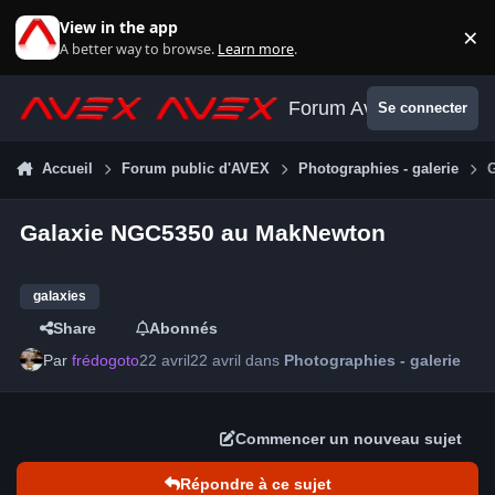
Aller au contenu
View in the app
×
Di
A better way to browse.
Learn more
.
Forum Avex
Se connecter
Accueil
Forum public d'AVEX
Photographies - galerie
Galaxie NGC5350 au MakNewton
galaxies
Share
Abonnés
Par
frédogoto
22 avril
22 avril
dans
Photographies - galerie
Commencer un nouveau sujet
Répondre à ce sujet