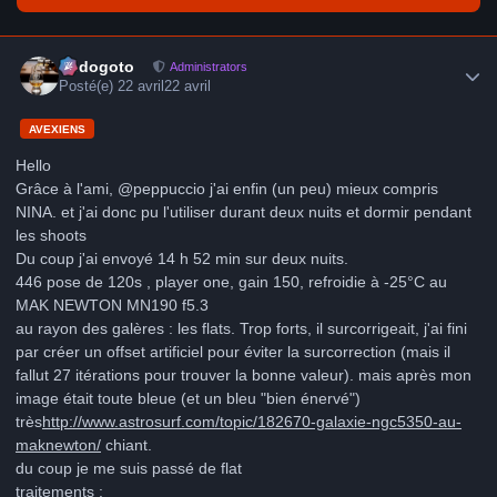
Author stats
frédogoto
Administrators
Posté(e)
22 avril
22 avril
AVEXIENS
Hello
Grâce à l'ami, @peppuccio j'ai enfin (un peu) mieux compris
NINA. et j'ai donc pu l'utiliser durant deux nuits et dormir pendant
les shoots
Du coup j'ai envoyé 14 h 52 min sur deux nuits.
446 pose de 120s , player one, gain 150, refroidie à -25°C au
MAK NEWTON MN190 f5.3
au rayon des galères : les flats. Trop forts, il surcorrigeait, j'ai fini
par créer un offset artificiel pour éviter la surcorrection (mais il
fallut 27 itérations pour trouver la bonne valeur). mais après mon
image était toute bleue (et un bleu "bien énervé")
très
http://www.astrosurf.com/topic/182670-galaxie-ngc5350-au-
maknewton/
chiant.
du coup je me suis passé de flat
traitements :