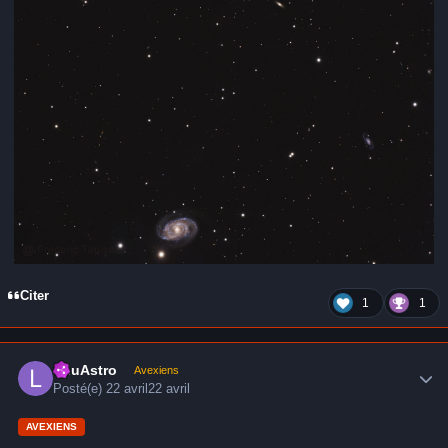
Citer
1
1
Author stats
LduAstro
Avexiens
Posté(e)
22 avril
22 avril
AVEXIENS