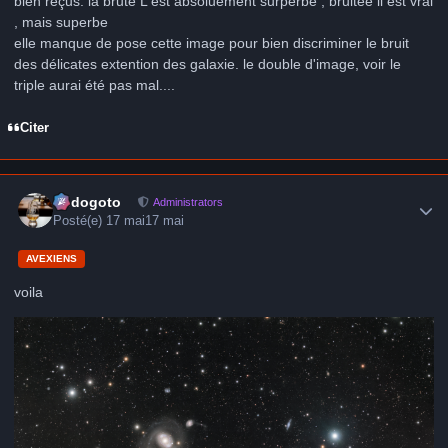
bien reçus. la brute L est absoluement surperbe , bruitée il est vrai
, mais superbe
elle manque de pose cette image pour bien discriminer le bruit
des délicates extention des galaxie. le double d'image, voir le
triple aurai été pas mal....
Citer
Author stats
frédogoto
Administrators
Posté(e)
17 mai
17 mai
AVEXIENS
voila