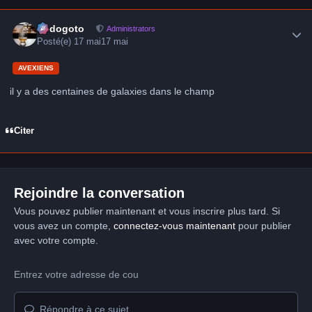
Author stats
frédogoto
Administrators
Posté(e)
17 mai
17 mai
AVEXIENS
il y a des centaines de galaxies dans le champ
Citer
Rejoindre la conversation
Vous pouvez publier maintenant et vous inscrire plus tard. Si
vous avez un compte,
connectez-vous maintenant
pour publier
avec votre compte.
Répondre à ce sujet…