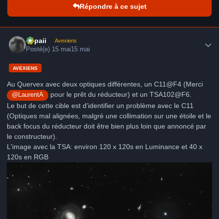
Répondre à ce sujet
Author stats
supaii
Avexiens
Posté(e)
15 mai
15 mai
AVEXIENS
Au Quervex avec deux optiques différentes, un C11@F4 (Merci
pour le prêt du réducteur) et un TSA102@F6.
@LaurentA
Le but de cette cible est d'identifier un problème avec le C11
(Optiques mal alignées, malgré une collimation sur une étoile et le
back focus du réducteur doit être bien plus loin que annoncé par
le constructeur).
L'image avec la TSA: environ 120 x 120s en Luminance et 40 x
120s en RGB