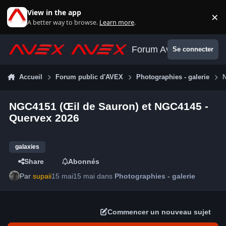
Aller au contenu
View in the app
×
Di
A better way to browse.
Learn more
.
Forum Avex
Se connecter
Accueil
Forum public d'AVEX
Photographies - galerie
NGC4151 (Œil de Sauron) et NGC4145 -
Quervex 2026
galaxies
Share
Abonnés
Par
supaii
15 mai
15 mai
dans
Photographies - galerie
Commencer un nouveau sujet