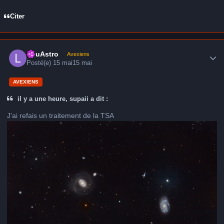
Citer
Author stats
LduAstro
Avexiens
Posté(e)
15 mai
15 mai
AVEXIENS
il y a une heure, supaii a dit :
J'ai refais un traitement de la TSA