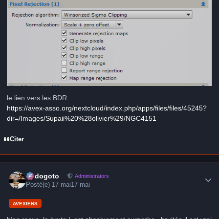
le lien vers les BDR:
https://avex-asso.org/nextcloud/index.php/apps/files/files/45245?
dir=/Images/Supaii%20%28olivier%29/NGC4151
Citer
Author stats
frédogoto
Administrators
Posté(e)
17 mai
17 mai
AVEXIENS