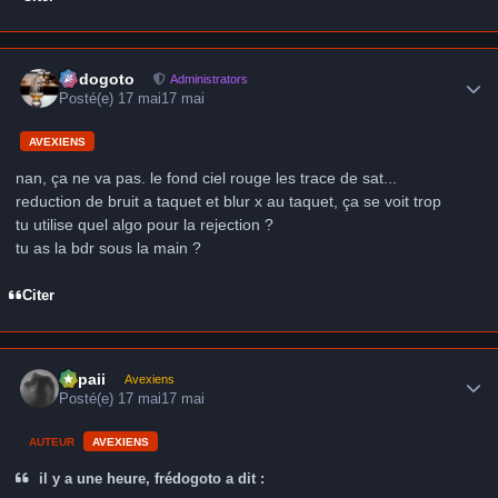
Author stats
frédogoto
Administrators
Posté(e)
17 mai
17 mai
AVEXIENS
nan, ça ne va pas. le fond ciel rouge les trace de sat...
reduction de bruit a taquet et blur x au taquet, ça se voit trop
tu utilise quel algo pour la rejection ?
tu as la bdr sous la main ?
Citer
Author stats
supaii
Avexiens
Posté(e)
17 mai
17 mai
AUTEUR
AVEXIENS
il y a une heure, frédogoto a dit :