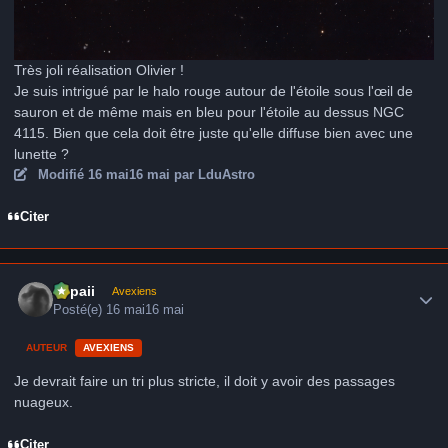
Très joli réalisation Olivier !
Je suis intrigué par le halo rouge autour de l'étoile sous l'œil de
sauron et de même mais en bleu pour l'étoile au dessus NGC
4115. Bien que cela doit être juste qu'elle diffuse bien avec une
lunette ?
Modifié
16 mai
16 mai
par LduAstro
Citer
Author stats
supaii
Avexiens
Posté(e)
16 mai
16 mai
AUTEUR
AVEXIENS
Je devrait faire un tri plus stricte, il doit y avoir des passages
nuageux.
Citer