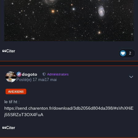
Citer
2
Author stats
frédogoto
Administrators
Posté(e)
17 mai
17 mai
AVEXIENS
le tif ht :
https://send.charenton.fr/download/3db2056d804da398/#sVhXHiE
j55SRZoT3OX4FuA
Citer