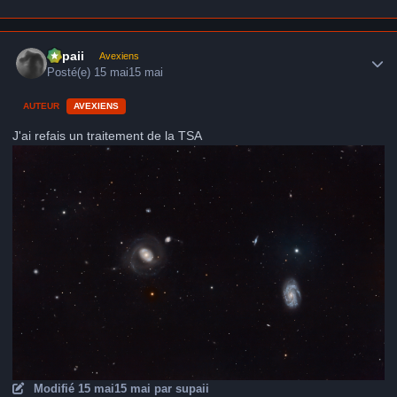
Author stats
supaii
Avexiens
Posté(e)
15 mai
15 mai
AUTEUR
AVEXIENS
J'ai refais un traitement de la TSA
Modifié
15 mai
15 mai
par supaii