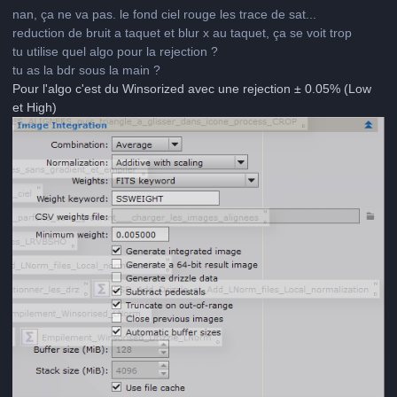
nan, ça ne va pas. le fond ciel rouge les trace de sat...
reduction de bruit a taquet et blur x au taquet, ça se voit trop
tu utilise quel algo pour la rejection ?
tu as la bdr sous la main ?
Pour l'algo c'est du Winsorized avec une rejection ± 0.05% (Low
et High)