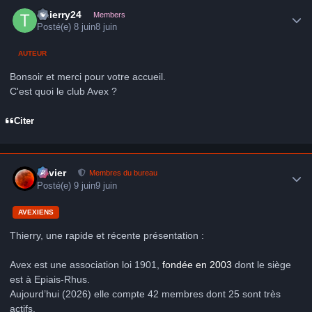
Author stats
Thierry24
Members
Posté(e)
8 juin
8 juin
AUTEUR
Bonsoir et merci pour votre accueil.
C'est quoi le club Avex ?
Citer
Author stats
Xavier
Membres du bureau
Posté(e)
9 juin
9 juin
AVEXIENS
Thierry, une rapide et récente présentation :
Avex est une association loi 1901,
fondée en 2003
dont le siège
est à Epiais-Rhus.
Aujourd’hui (2026) elle compte 42 membres dont 25 sont très
actifs.