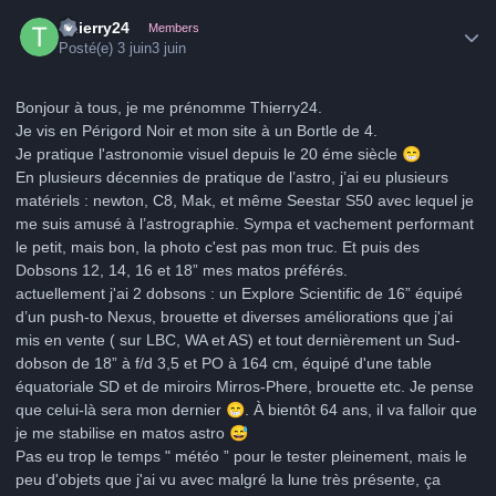
Author stats
Thierry24
Members
Posté(e)
3 juin
3 juin
Bonjour à tous, je me prénomme Thierry24.
Je vis en Périgord Noir et mon site à un Bortle de 4.
Je pratique l'astronomie visuel depuis le 20 éme siècle
😁
En plusieurs décennies de pratique de l’astro, j’ai eu plusieurs
matériels : newton, C8, Mak, et même Seestar S50 avec lequel je
me suis amusé à l’astrographie. Sympa et vachement performant
le petit, mais bon, la photo c'est pas mon truc. Et puis des
Dobsons 12, 14, 16 et 18” mes matos préférés.
actuellement j'ai 2 dobsons : un Explore Scientific de 16” équipé
d’un push-to Nexus, brouette et diverses améliorations que j'ai
mis en vente ( sur LBC, WA et AS) et tout dernièrement un Sud-
dobson de 18” à f/d 3,5 et PO à 164 cm, équipé d'une table
équatoriale SD et de miroirs Mirros-Phere, brouette etc. Je pense
que celui-là sera mon dernier
😁
. À bientôt 64 ans, il va falloir que
je me stabilise en matos astro
😅
Pas eu trop le temps " météo ” pour le tester pleinement, mais le
peu d'objets que j'ai vu avec malgré la lune très présente, ça