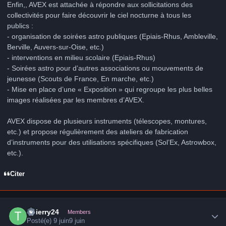
Enfin,, AVEX est attachée à répondre aux sollicitations des
collectivités pour faire découvrir le ciel nocturne à tous les
publics :
- organisation de soirées astro publiques (Epiais-Rhus, Ambleville,
Berville, Auvers-sur-Oise, etc.)
- interventions en milieu scolaire (Epiais-Rhus)
- Soirées astro pour d’autres associations ou mouvements de
jeunesse (Scouts de France, En marche, etc.)
- Mise en place d’une « Exposition » qui regroupe les plus belles
images réalisées par les membres d’AVEX.
AVEX dispose de plusieurs instruments (télescopes, montures,
etc.) et propose régulièrement des ateliers de fabrication
d’instruments pour des utilisations spécifiques (Sol’Ex, Astrowbox,
etc.).
Citer
Author stats
Thierry24
Members
Posté(e)
9 juin
9 juin