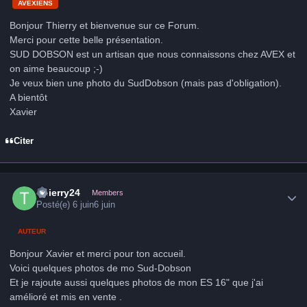
AVEXIENS
Bonjour Thierry et bienvenue sur ce Forum.
Merci pour cette belle présentation.
SUD DOBSON est un artisan que nous connaissons chez AVEX et
on aime beaucoup ;-)
Je veux bien une photo du SudDobson (mais pas d'obligation).
A bientôt
Xavier
Citer
Author stats
Thierry24
Members
Posté(e)
6 juin
6 juin
AUTEUR
Bonjour Xavier et merci pour ton accueil.
Voici quelques photos de mo Sud-Dobson
Et je rajoute aussi quelques photos de mon ES 16" que j'ai
amélioré et mis en vente .