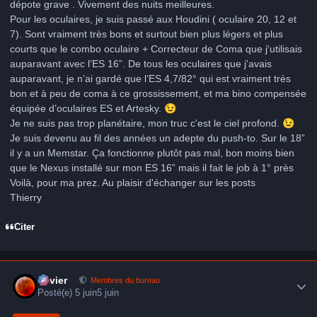
dépote grave . Vivement des nuits meilleures.
Pour les oculaires, je suis passé aux Houdini ( oculaire 20, 12 et
7). Sont vraiment très bons et surtout bien plus légers et plus
courts que le combo oculaire + Correcteur de Coma que j'utilisais
auparavant avec l’ES 16”. De tous les oculaires que j'avais
auparavant, je n’ai gardé que l’ES 4,7/82° qui est vraiment très
bon et à peu de coma à ce grossissement, et ma bino compensée
équipée d’oculaires ES et Artesky.
😉
Je ne suis pas trop planétaire, mon truc c'est le ciel profond.
😉
Je suis devenu au fil des années un adepte du push-to. Sur le 18”
il y a un Memstar. Ça fonctionne plutôt pas mal, bon moins bien
que le Nexus installé sur mon ES 16” mais il fait le job à 1° près
Voilà, pour ma prez. Au plaisir d'échanger sur les posts
Thierry
Citer
Author stats
Xavier
Membres du bureau
Posté(e)
5 juin
5 juin