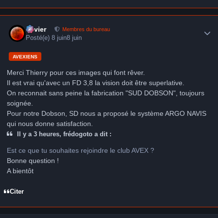
Author stats
Xavier
Membres du bureau
Posté(e)
8 juin
8 juin
AVEXIENS
Merci Thierry pour ces images qui font rêver.
Il est vrai qu'avec un FD 3,8 la vision doit être superlative.
On reconnait sans peine la fabrication "SUD DOBSON", toujours
soignée.
Pour notre Dobson, SD nous a proposé le système ARGO NAVIS
qui nous donne satisfaction.
Il y a 3 heures, frédogoto a dit :
Est ce que tu souhaites rejoindre le club AVEX ?
Bonne question !
A bientôt
Citer