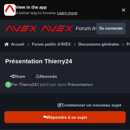
Aller au contenu
View in the app
×
Di
A better way to browse.
Learn more
.
Forum Avex
Se connecter
Accueil
Forum public d'AVEX
Discussions générales
P
Présentation Thierry24
Share
Abonnés
Par
Thierry24
3 juin
3 juin
dans
Présentation
Commencer un nouveau sujet
Répondre à ce sujet