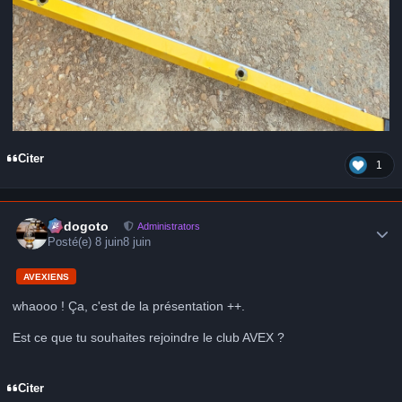
Citer
1
Author stats
frédogoto
Administrators
Posté(e)
8 juin
8 juin
AVEXIENS
whaooo ! Ça, c'est de la présentation ++.
Est ce que tu souhaites rejoindre le club AVEX ?
Citer