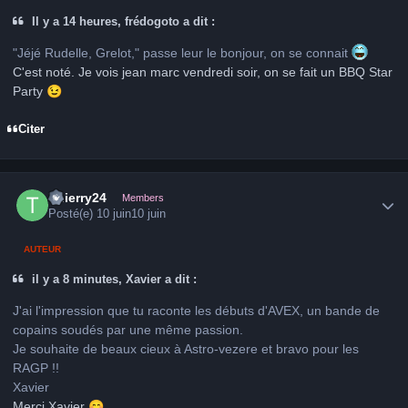
Il y a 14 heures, frédogoto a dit :
"
Jéjé Rudelle, Grelot," passe leur le bonjour, on se connait
C'est noté. Je vois jean marc vendredi soir, on se fait un BBQ Star
Party
😉
Citer
Author stats
Thierry24
Members
Posté(e)
10 juin
10 juin
AUTEUR
il y a 8 minutes, Xavier a dit :
J'ai l'impression que tu raconte les débuts d'AVEX, un bande de
copains soudés par une même passion.
Je souhaite de beaux cieux à Astro-vezere et bravo pour les
RAGP !!
Xavier
Merci Xavier
😊