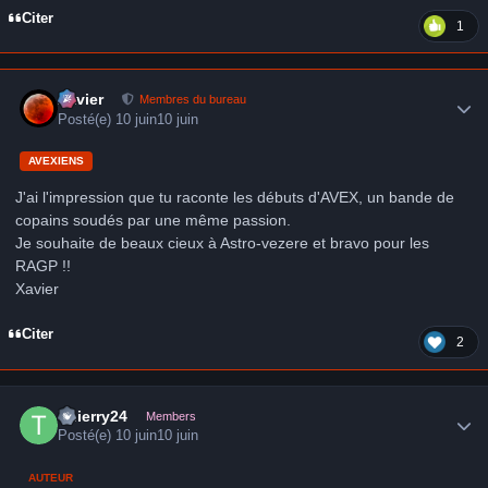
Citer
1
Author stats
Xavier
Membres du bureau
Posté(e)
10 juin
10 juin
AVEXIENS
J'ai l'impression que tu raconte les débuts d'AVEX, un bande de
copains soudés par une même passion.
Je souhaite de beaux cieux à Astro-vezere et bravo pour les
RAGP !!
Xavier
Citer
2
Author stats
Thierry24
Members
Posté(e)
10 juin
10 juin
AUTEUR