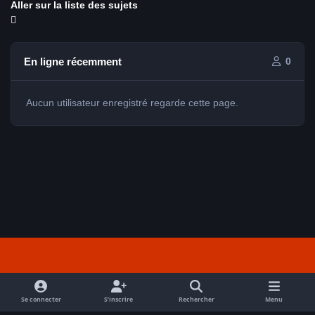
Aller sur la liste des sujets
En ligne récemment
0
Aucun utilisateur enregistré regarde cette page.
Light Mode
Dark Mode
System Preference
f
a
Se connecter
S’inscrire
Rechercher
Menu
Nous contacter
Cookies
c