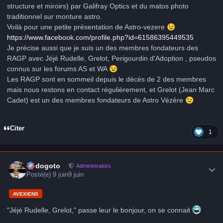
structure et miroirs) par Galifray Optics et du matos photo
traditionnel sur monture astro.
Voilà pour une petite présentation de Astro-vezere
😉
https://www.facebook.com/profile.php?id=61586395449535
Je précise aussi que je suis un des membres fondateurs des
RAGP avec Jéjé Rudelle, Grelot, Perigourdin d'Adoption , pseudos
connus sur les forums AS et WA
😉
Les RAGP sont en sommeil depuis le décès de 2 des membres
mais nous restons en contact régulièrement, et Grelot (Jean Marc
Cadet) est un des membres fondateurs de Astro Vézére
😉
Citer
1
Author stats
frédogoto
Administrators
Posté(e)
9 juin
9 juin
AVEXIENS
"
Jéjé Rudelle, Grelot," passe leur le bonjour, on se connait