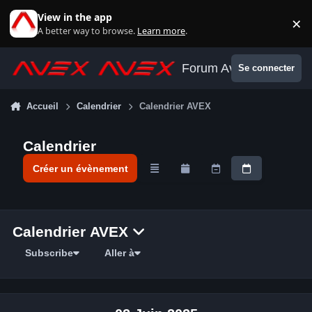
Aller au contenu
View in the app
×
Di
A better way to browse.
Learn more
.
Forum Avex
Se connecter
Accueil
Calendrier
Calendrier AVEX
Calendrier
Créer un évènement
Overview
Monthly
Weekly
Daily
Calendrier AVEX
Subscribe
Aller à