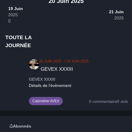
20 Juin 2025
19 Juin
21 Juin
2025
2025
TOUTE LA
JOURNÉE
GEVEX XXXIII
20 JUIN 2025
22 JUIN 2025
GEVEX XXXIII
GEVEX XXXIII
Détails de l’évènement
0 commentaire
0 avis
Calendrier AVEX
Abonnés