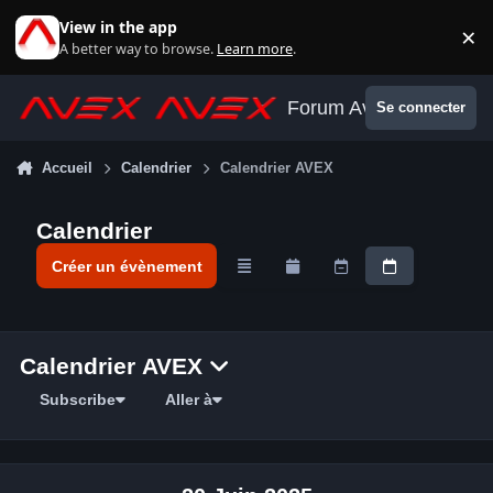
Aller au contenu
View in the app
×
Di
A better way to browse.
Learn more
.
Forum Avex
Se connecter
Accueil
Calendrier
Calendrier AVEX
Calendrier
Créer un évènement
Overview
Monthly
Weekly
Daily
Calendrier AVEX
Subscribe
Aller à