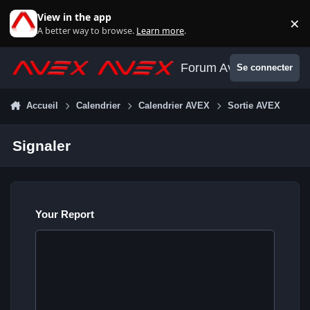
Aller au contenu
View in the app
×
Di
A better way to browse.
Learn more
.
Forum Avex
Se connecter
Accueil
Calendrier
Calendrier AVEX
Sortie AVEX
Signaler
Your Report