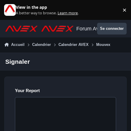
Aller au contenu
View in the app
×
Di
A better way to browse.
Learn more
.
Forum Avex
Se connecter
Accueil
Calendrier
Calendrier AVEX
Mouvex
Signaler
Your Report