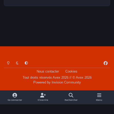
Light Mode
Dark Mode
System Preference
f
a
Nous contacter
Cookies
c
Tout droits réservés Avex 2026 // © Avex 2026
e
Powered by
Invision Community
b
o
o
Se connecter
S’inscrire
Rechercher
Menu
k