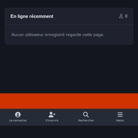
En ligne récemment
0
Aucun utilisateur enregistré regarde cette page.
Light Mode
Dark Mode
System Preference
f
a
Se connecter
S’inscrire
Rechercher
Menu
Nous contacter
Cookies
c
Tout droits réservés Avex 2026 // © Avex 2026
e
Powered by
Invision Community