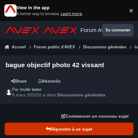
Aller au contenu
View in the app
×
Di
A better way to browse.
Learn more
.
Forum Avex
Se connecter
Accueil
Forum public d'AVEX
Discussions générales
b
bague objectif photo 42 vissant
Share
Abonnés
Par
Invité keter
8 mars 2010
16 a
dans
Discussions générales
Commencer un nouveau sujet
Répondre à ce sujet