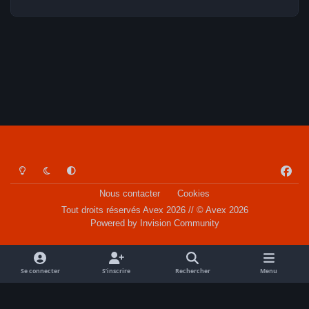
Light Mode
Dark Mode
System Preference
f
a
Nous contacter
Cookies
c
Tout droits réservés Avex 2026 // © Avex 2026
e
Powered by
Invision Community
b
o
o
Se connecter
S’inscrire
Rechercher
Menu
k