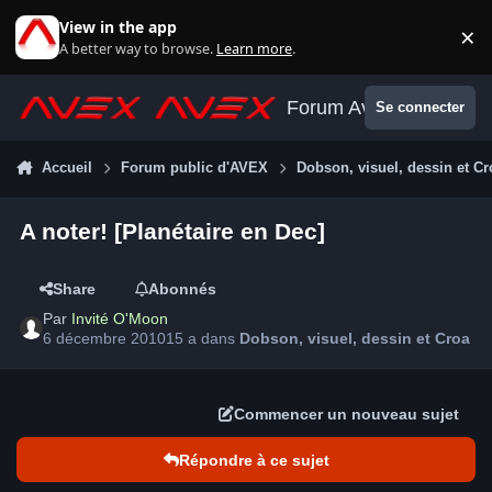
Aller au contenu
View in the app
×
Di
A better way to browse.
Learn more
.
Forum Avex
Se connecter
Accueil
Forum public d'AVEX
Dobson, visuel, dessin et Cr
A noter! [Planétaire en Dec]
Share
Abonnés
Par
Invité O'Moon
6 décembre 2010
15 a
dans
Dobson, visuel, dessin et Croa
Commencer un nouveau sujet
Répondre à ce sujet