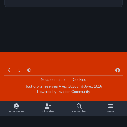
Light Mode
Dark Mode
System Preference
f
a
Nous contacter
Cookies
c
Tout droits réservés Avex 2026 // © Avex 2026
e
Powered by
Invision Community
b
o
o
Se connecter
S’inscrire
Rechercher
Menu
k