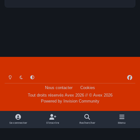
Light Mode
Dark Mode
System Preference
f
a
Nous contacter
Cookies
c
Tout droits réservés Avex 2026 // © Avex 2026
e
Powered by
Invision Community
b
o
o
Se connecter
S’inscrire
Rechercher
Menu
k