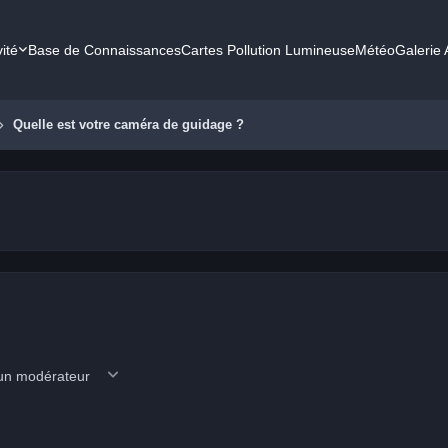
vité
Base de Connaissances
Cartes Pollution Lumineuse
Météo
Galerie
Quelle est votre caméra de guidage ?