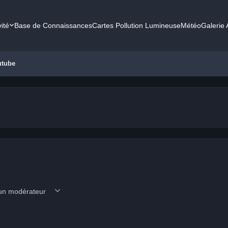
vité
Base de Connaissances
Cartes Pollution Lumineuse
Météo
Galerie
utube