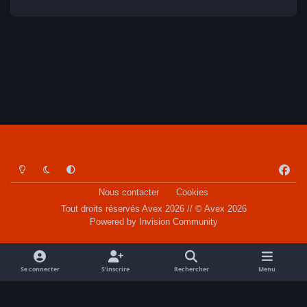
Light Mode
Dark Mode
System Preference
f
a
Nous contacter
Cookies
c
Tout droits réservés Avex 2026 // © Avex 2026
e
Powered by
Invision Community
b
o
o
Se connecter
S’inscrire
Rechercher
Menu
k