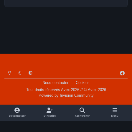
Light Mode
Dark Mode
System Preference
f
a
Nous contacter
Cookies
c
Tout droits réservés Avex 2026 // © Avex 2026
e
Powered by
Invision Community
b
o
o
Se connecter
S’inscrire
Rechercher
Menu
k