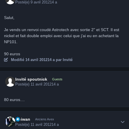
Posté(e)
9 avril 2012
14 a
Salut,
Je vends un renvoi coudé Astrotech avec sortie 2" et SCT. Il est
nickel et fait double emploi avec celui que j'ai eu en achetant la
NP101.
90 euros
Modifié
14 avril 2012
14 a
par Invité
Invité spoutnick
Guests
Posté(e)
11 avril 2012
14 a
80 euros....
Author stats
Obiwan
Anciens Avex
Posté(e)
11 avril 2012
14 a