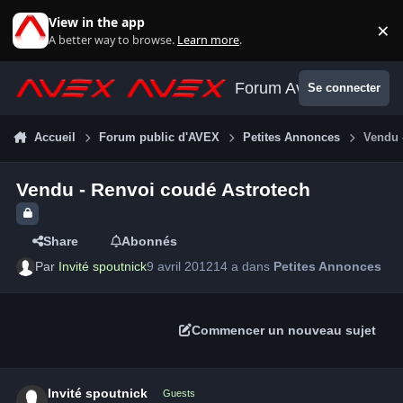
Aller au contenu
View in the app
×
Di
A better way to browse.
Learn more
.
Forum Avex
Se connecter
Accueil
Forum public d'AVEX
Petites Annonces
Vendu 
Vendu - Renvoi coudé Astrotech
Share
Abonnés
Par
Invité spoutnick
9 avril 2012
14 a
dans
Petites Annonces
Commencer un nouveau sujet
Invité spoutnick
Guests