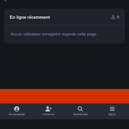
En ligne récemment
0
Aucun utilisateur enregistré regarde cette page.
Light Mode
Dark Mode
System Preference
f
a
Se connecter
S’inscrire
Rechercher
Menu
Nous contacter
Cookies
c
Tout droits réservés Avex 2026 // © Avex 2026
e