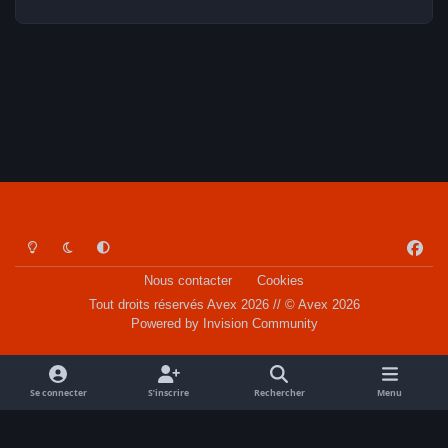
Light Mode
Dark Mode
System Preference
f
a
Nous contacter
Cookies
c
Tout droits réservés Avex 2026 // © Avex 2026
e
Powered by
Invision Community
b
o
o
Se connecter
S’inscrire
Rechercher
Menu
k