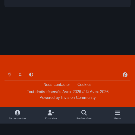
Light Mode
Dark Mode
System Preference
f
a
Nous contacter
Cookies
c
Tout droits réservés Avex 2026 // © Avex 2026
e
Powered by
Invision Community
b
o
o
Se connecter
S’inscrire
Rechercher
Menu
k