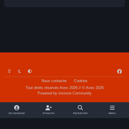
Light Mode
Dark Mode
System Preference
f
a
Nous contacter
Cookies
c
Tout droits réservés Avex 2026 // © Avex 2026
e
Powered by
Invision Community
b
o
o
Se connecter
S’inscrire
Rechercher
Menu
k