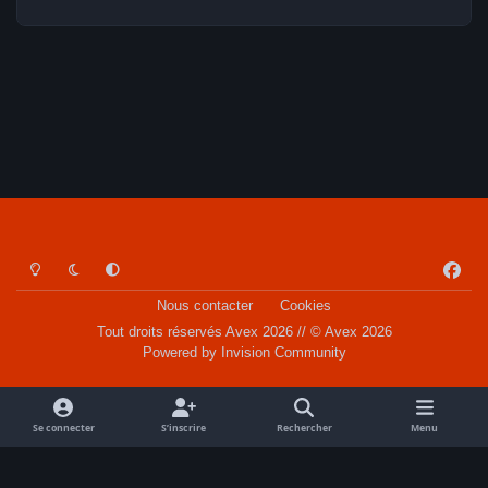
Light Mode
Dark Mode
System Preference
f
a
Nous contacter
Cookies
c
Tout droits réservés Avex 2026 // © Avex 2026
e
Powered by
Invision Community
b
o
o
Se connecter
S’inscrire
Rechercher
Menu
k