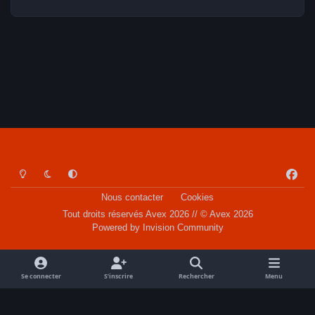
Light Mode
Dark Mode
System Preference
f
a
Nous contacter
Cookies
c
Tout droits réservés Avex 2026 // © Avex 2026
e
Powered by
Invision Community
b
o
o
Se connecter
S’inscrire
Rechercher
Menu
k