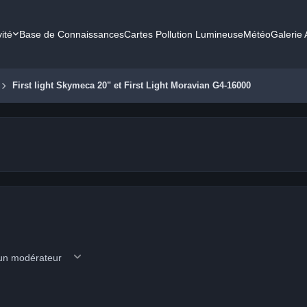
vité
Base de Connaissances
Cartes Pollution Lumineuse
Météo
Galerie
First light Skymeca 20" et First Light Moravian G4-16000