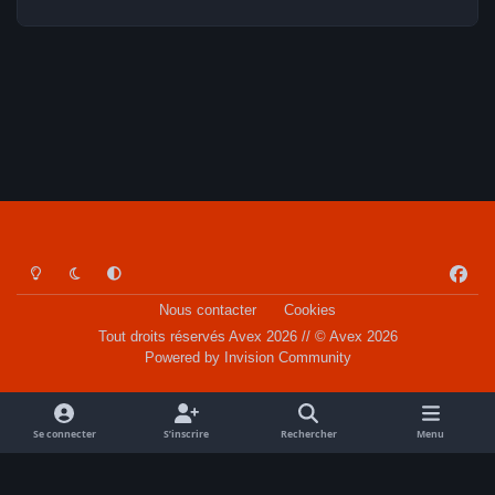
Light Mode
Dark Mode
System Preference
f
a
Nous contacter
Cookies
c
Tout droits réservés Avex 2026 // © Avex 2026
e
Powered by
Invision Community
b
o
o
Se connecter
S’inscrire
Rechercher
Menu
k