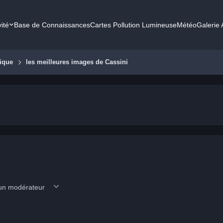
vité
Base de Connaissances
Cartes Pollution Lumineuse
Météo
Galerie
ique
les meilleures images de Cassini