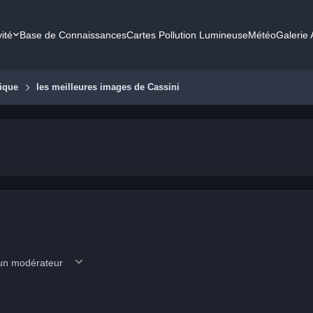
vité
Base de Connaissances
Cartes Pollution Lumineuse
Météo
Galerie
ique
les meilleures images de Cassini