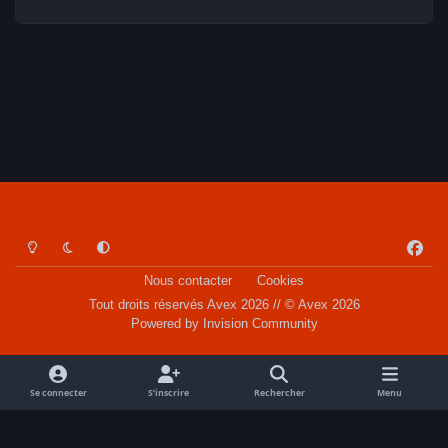
Light Mode
Dark Mode
System Preference
f
a
Nous contacter
Cookies
c
Tout droits réservés Avex 2026 // © Avex 2026
e
Powered by
Invision Community
b
o
o
Se connecter
S’inscrire
Rechercher
Menu
k