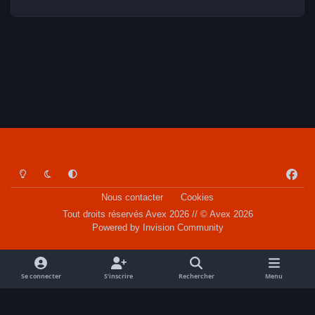
Light Mode
Dark Mode
System Preference
f
a
Nous contacter
Cookies
c
Tout droits réservés Avex 2026 // © Avex 2026
e
Powered by
Invision Community
b
o
o
Se connecter
S’inscrire
Rechercher
Menu
k