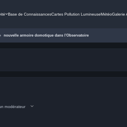
vité
Base de Connaissances
Cartes Pollution Lumineuse
Météo
Galerie
nouvelle armoire domotique dans l'Observatoire