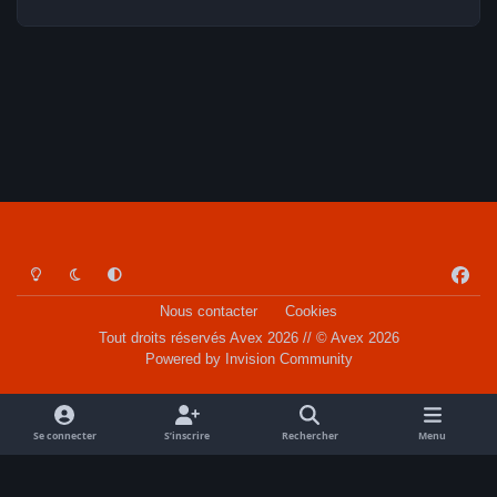
Light Mode
Dark Mode
System Preference
f
a
Nous contacter
Cookies
c
Tout droits réservés Avex 2026 // © Avex 2026
e
Powered by
Invision Community
b
o
o
Se connecter
S’inscrire
Rechercher
Menu
k