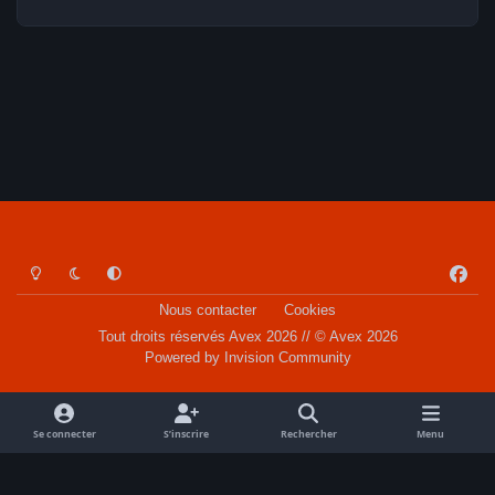
Light Mode
Dark Mode
System Preference
f
a
Nous contacter
Cookies
c
Tout droits réservés Avex 2026 // © Avex 2026
e
Powered by
Invision Community
b
o
o
Se connecter
S’inscrire
Rechercher
Menu
k