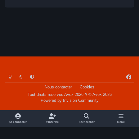
Light Mode
Dark Mode
System Preference
f
a
Nous contacter
Cookies
c
Tout droits réservés Avex 2026 // © Avex 2026
e
Powered by
Invision Community
b
o
o
Se connecter
S’inscrire
Rechercher
Menu
k