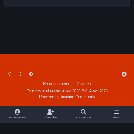
Light Mode
Dark Mode
System Preference
f
a
Nous contacter
Cookies
c
Tout droits réservés Avex 2026 // © Avex 2026
e
Powered by
Invision Community
b
o
o
Se connecter
S’inscrire
Rechercher
Menu
k