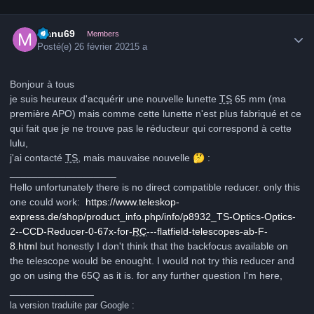
Author stats
Manu69
Members
Posté(e)
26 février 2021
5 a
Bonjour à tous
je suis heureux d'acquérir une nouvelle lunette
TS
65 mm (ma
première APO) mais comme cette lunette n'est plus fabriqué et ce
qui fait que je ne trouve pas le réducteur qui correspond à cette
lulu,
j'ai contacté
TS
, mais mauvaise nouvelle
🤔
:
___________________
Hello unfortunately there is no direct compatible reducer. only this
one could work:
https://www.teleskop-
express.de/shop/product_info.php/info/p8932_TS-Optics-Optics-
2--CCD-Reducer-0-67x-for-
RC
---flatfield-telescopes-ab-F-
8.html
but honestly I don't think that the backfocus available on
the telescope would be enought. I would not try this reducer and
go on using the 65Q as it is. for any further question I'm here,
_______________
la version traduite par Google
: