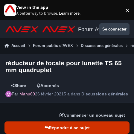
Aller au contenu
View in the app
×
Di
A better way to browse.
Learn more
.
Forum Avex
Se connecter
Accueil
Forum public d'AVEX
Discussions générales
r
réducteur de focale pour lunette TS 65
mm quadruplet
Share
Abonnés
Par
Manu69
26 février 2021
5 a
dans
Discussions générales
Commencer un nouveau sujet
Répondre à ce sujet