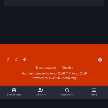
Light Mode
Dark Mode
System Preference
f
a
Nous contacter
Cookies
c
Tout droits réservés Avex 2026 // © Avex 2026
e
Powered by
Invision Community
b
o
o
Se connecter
S’inscrire
Rechercher
Menu
k