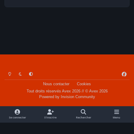
Light Mode
Dark Mode
System Preference
f
a
Nous contacter
Cookies
c
Tout droits réservés Avex 2026 // © Avex 2026
e
Powered by
Invision Community
b
o
o
Se connecter
S’inscrire
Rechercher
Menu
k