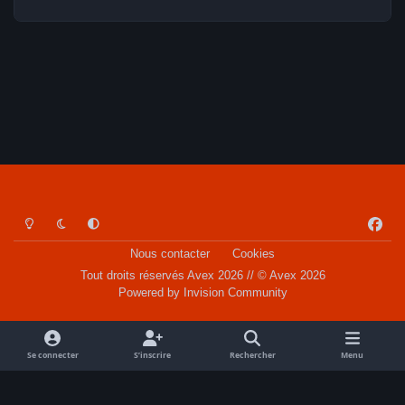
Light Mode
Dark Mode
System Preference
f
a
Nous contacter
Cookies
c
Tout droits réservés Avex 2026 // © Avex 2026
e
Powered by
Invision Community
b
o
o
Se connecter
S’inscrire
Rechercher
Menu
k