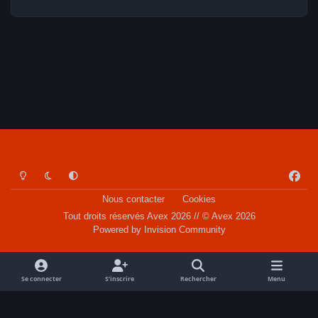
Light Mode
Dark Mode
System Preference
f
a
Nous contacter
Cookies
c
Tout droits réservés Avex 2026 // © Avex 2026
e
Powered by
Invision Community
b
o
o
Se connecter
S’inscrire
Rechercher
Menu
k