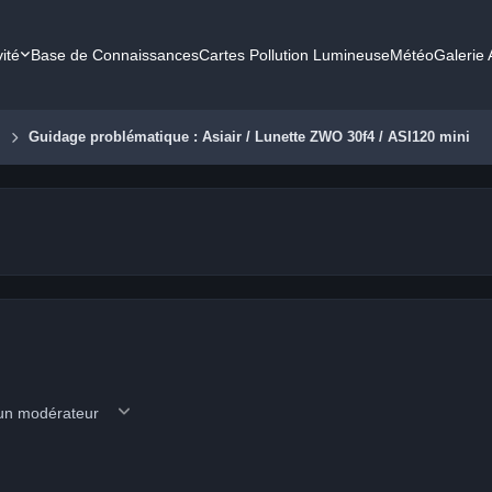
vité
Base de Connaissances
Cartes Pollution Lumineuse
Météo
Galerie
e
Guidage problématique : Asiair / Lunette ZWO 30f4 / ASI120 mini