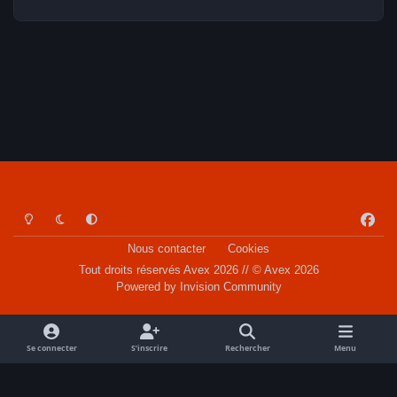
Light Mode
Dark Mode
System Preference
f
a
Nous contacter
Cookies
c
Tout droits réservés Avex 2026 // © Avex 2026
e
Powered by
Invision Community
b
o
o
Se connecter
S’inscrire
Rechercher
Menu
k