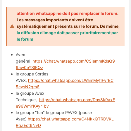
attention whatsapp ne doit pas remplacer le forum
.
Les messages importants doivent être
systématiquement présents sur le forum. De même,
la diffusion d'image doit passer prioritairement par
le forum
Avex
général
https://chat.whatsapp.com/CSIemmKdsQ9
9aw0eYSIKQz
le groupe Sorties
AVEX,
https://chat.whatsapp.com/LWamMyfIFvrBC
5cysN2qm6
le groupe Avex
Technique,
https://chat.whatsapp.com/Dnv8k9axF
e96WmYKAyr1bv
le groupe "fun" le groupe PAVEX (pause
Avex)
https://chat.whatsapp.com/C4NkkQTRDVKL
RqZEct6NvD