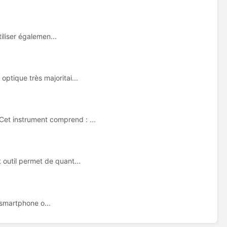
iliser égalemen...
ptique très majoritai...
t instrument comprend : ...
outil permet de quant...
r smartphone o...