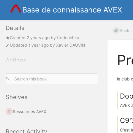
Base de connaissance AVEX
Details
Books
Created
2 years ago
by
fredouchka
Updated
1 year ago
by
Xavier DAUVIN
Pr
Actions
le club 
Dob
Shelves
AVEX a
Ressources AVEX
C9'
C'est l
Recent Activity