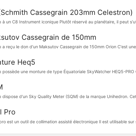
(Schmith Cassegrain 203mm Celestron)
 à un C8 Instrument iconique Plutôt réservé au planétaire, il peut s'ut
sutov Cassegrain de 150mm
b a reçu le don d'un Maksutov Cassegrain de 150mm Orion C'est une o
ture Heq5
b possède une monture de type Équatoriale SkyWatcher HEQ5-PRO Ce
M
b dispose d'un Sky Quality Meter (SQM) de la marque Unihedron. Cet 
l Pro
pro est un outil de collimation assisté électronique Il est utilisable su