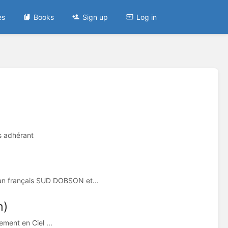
es
Books
Sign up
Log in
s adhérant
an français SUD DOBSON et...
n)
ement en Ciel ...