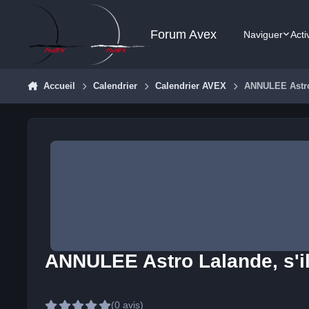
Aller au contenu
Forum Avex
Naviguer
Acti
Accueil
Calendrier
Calendrier AVEX
ANNULEE Astro 
ANNULEE Astro Lalande, s'il
(0 avis)