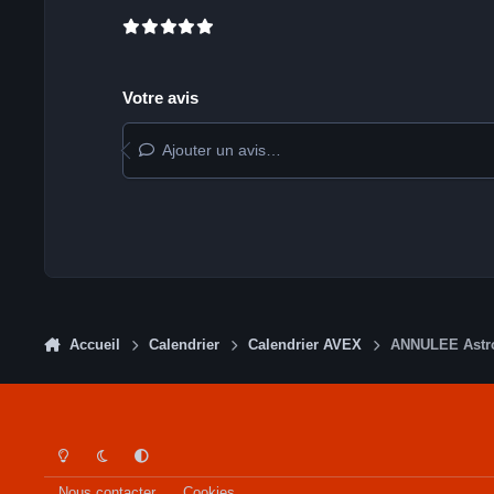
Votre avis
Ajouter un avis…
Accueil
Calendrier
Calendrier AVEX
ANNULEE Astro 
Light Mode
Dark Mode
System Preference
Nous contacter
Cookies