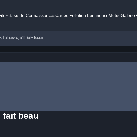
vité
Base de Connaissances
Cartes Pollution Lumineuse
Météo
Galerie
Lalande, s'il fait beau
 fait beau