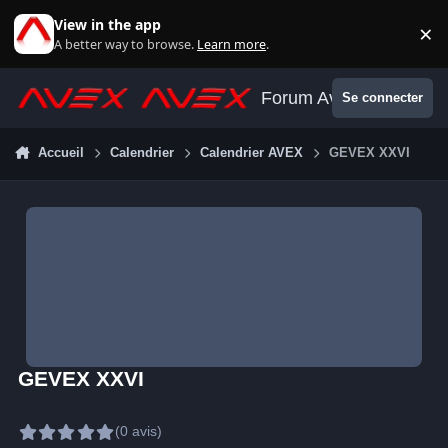
Aller au contenu
View in the app
×
Di
A better way to browse.
Learn more
.
Forum Avex
Se connecter
Accueil
Calendrier
Calendrier AVEX
GEVEX XXVI
GEVEX XXVI
(0 avis)